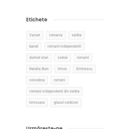
Etichete
Varset
romania
serbia
banat
romanii independenti
dorinel stan
costei
romanii
Natalia Stan
timoc
Eminescu
voivodina
romani
romanii independenti din serbia
timisoara
glasul cerbiciei
Urmărește-ne