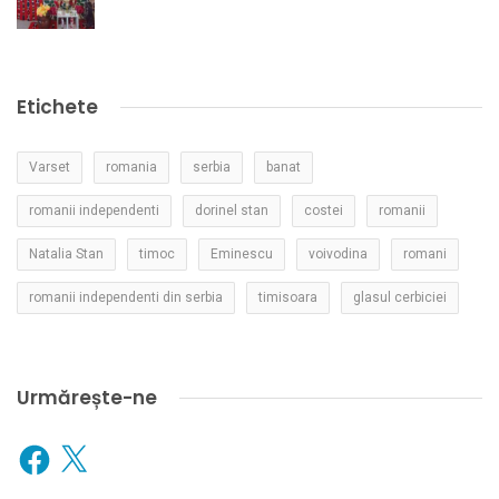
Etichete
Varset
romania
serbia
banat
romanii independenti
dorinel stan
costei
romanii
Natalia Stan
timoc
Eminescu
voivodina
romani
romanii independenti din serbia
timisoara
glasul cerbiciei
Urmărește-ne
Facebook
X