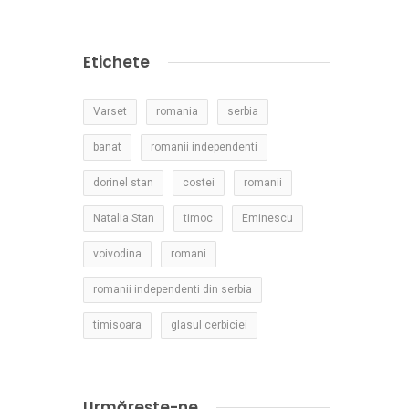
Etichete
Varset
romania
serbia
banat
romanii independenti
dorinel stan
costei
romanii
Natalia Stan
timoc
Eminescu
voivodina
romani
romanii independenti din serbia
timisoara
glasul cerbiciei
Urmărește-ne