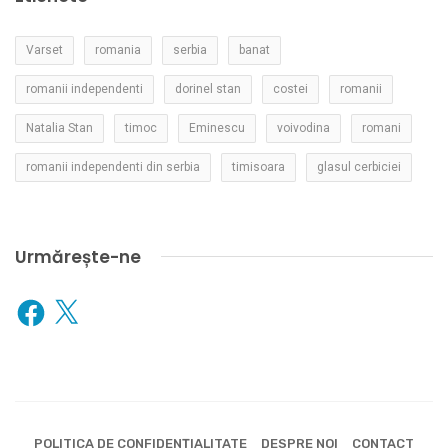
Varset
romania
serbia
banat
romanii independenti
dorinel stan
costei
romanii
Natalia Stan
timoc
Eminescu
voivodina
romani
romanii independenti din serbia
timisoara
glasul cerbiciei
Urmărește-ne
Facebook
X
POLITICA DE CONFIDENȚIALITATE
DESPRE NOI
CONTACT