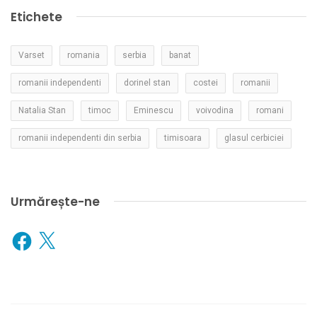
Etichete
Varset
romania
serbia
banat
romanii independenti
dorinel stan
costei
romanii
Natalia Stan
timoc
Eminescu
voivodina
romani
romanii independenti din serbia
timisoara
glasul cerbiciei
Urmărește-ne
Facebook
X