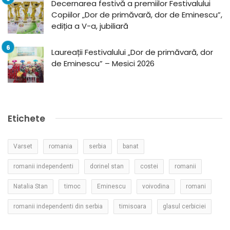
Decernarea festivă a premiilor Festivalului
Copiilor „Dor de primăvară, dor de Eminescu”,
ediția a V-a, jubiliară
Laureații Festivalului „Dor de primăvară, dor
de Eminescu” – Mesici 2026
Etichete
Varset
romania
serbia
banat
romanii independenti
dorinel stan
costei
romanii
Natalia Stan
timoc
Eminescu
voivodina
romani
romanii independenti din serbia
timisoara
glasul cerbiciei