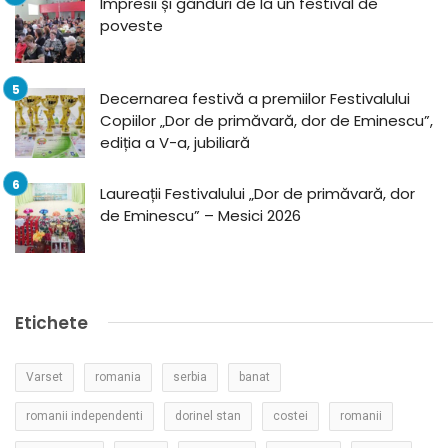
Impresii și gânduri de la un festival de
poveste
Decernarea festivă a premiilor Festivalului
Copiilor „Dor de primăvară, dor de Eminescu”,
ediția a V-a, jubiliară
Laureații Festivalului „Dor de primăvară, dor
de Eminescu” – Mesici 2026
Etichete
Varset
romania
serbia
banat
romanii independenti
dorinel stan
costei
romanii