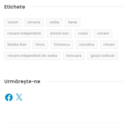
Etichete
Varset
romania
serbia
banat
romanii independenti
dorinel stan
costei
romanii
Natalia Stan
timoc
Eminescu
voivodina
romani
romanii independenti din serbia
timisoara
glasul cerbiciei
Urmărește-ne
Facebook
X