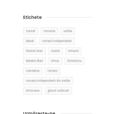
Etichete
Varset
romania
serbia
banat
romanii independenti
dorinel stan
costei
romanii
Natalia Stan
timoc
Eminescu
voivodina
romani
romanii independenti din serbia
timisoara
glasul cerbiciei
Urmărește-ne