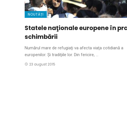
NOUTĂȚI
Statele naţionale europene în pr
schimbării
Numărul mare de refugiaţi va afecta viaţa cotidiană a
europenilor. Şi tradiţiile lor. Din fericire, ...
23 august 2015