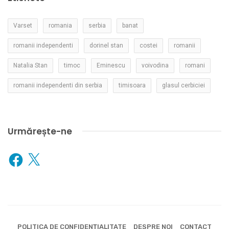
Varset
romania
serbia
banat
romanii independenti
dorinel stan
costei
romanii
Natalia Stan
timoc
Eminescu
voivodina
romani
romanii independenti din serbia
timisoara
glasul cerbiciei
Urmărește-ne
Facebook
X
POLITICA DE CONFIDENȚIALITATE
DESPRE NOI
CONTACT