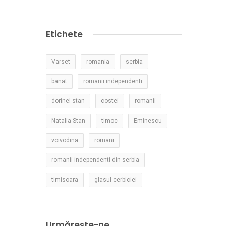
Etichete
Varset
romania
serbia
banat
romanii independenti
dorinel stan
costei
romanii
Natalia Stan
timoc
Eminescu
voivodina
romani
romanii independenti din serbia
timisoara
glasul cerbiciei
Urmărește-ne