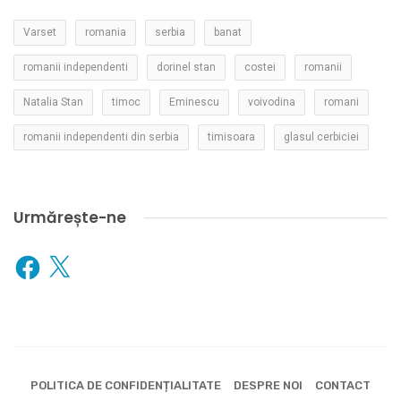
Varset
romania
serbia
banat
romanii independenti
dorinel stan
costei
romanii
Natalia Stan
timoc
Eminescu
voivodina
romani
romanii independenti din serbia
timisoara
glasul cerbiciei
Urmărește-ne
Facebook
X
POLITICA DE CONFIDENȚIALITATE
DESPRE NOI
CONTACT