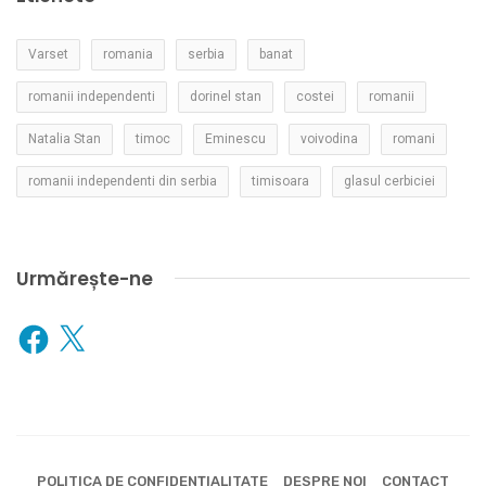
Varset
romania
serbia
banat
romanii independenti
dorinel stan
costei
romanii
Natalia Stan
timoc
Eminescu
voivodina
romani
romanii independenti din serbia
timisoara
glasul cerbiciei
Urmărește-ne
Facebook
X
POLITICA DE CONFIDENȚIALITATE
DESPRE NOI
CONTACT