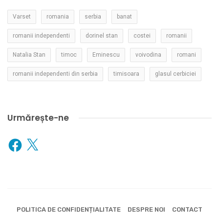
Varset
romania
serbia
banat
romanii independenti
dorinel stan
costei
romanii
Natalia Stan
timoc
Eminescu
voivodina
romani
romanii independenti din serbia
timisoara
glasul cerbiciei
Urmărește-ne
Facebook
X
POLITICA DE CONFIDENȚIALITATE
DESPRE NOI
CONTACT