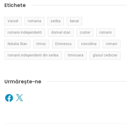
Etichete
Varset
romania
serbia
banat
romanii independenti
dorinel stan
costei
romanii
Natalia Stan
timoc
Eminescu
voivodina
romani
romanii independenti din serbia
timisoara
glasul cerbiciei
Urmărește-ne
Facebook
X