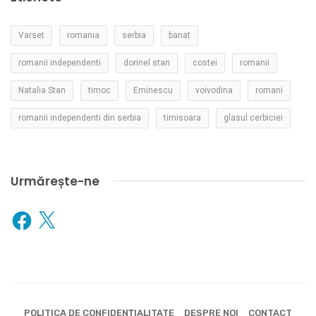
Varset
romania
serbia
banat
romanii independenti
dorinel stan
costei
romanii
Natalia Stan
timoc
Eminescu
voivodina
romani
romanii independenti din serbia
timisoara
glasul cerbiciei
Urmărește-ne
Facebook
X
POLITICA DE CONFIDENȚIALITATE
DESPRE NOI
CONTACT