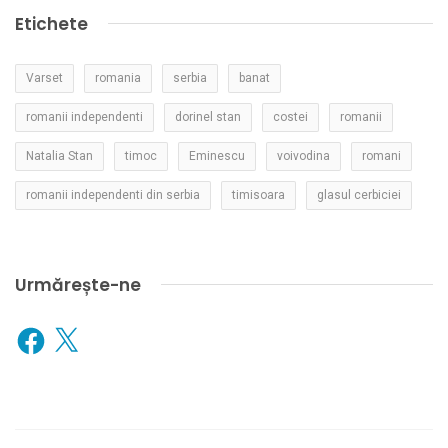
Etichete
Varset
romania
serbia
banat
romanii independenti
dorinel stan
costei
romanii
Natalia Stan
timoc
Eminescu
voivodina
romani
romanii independenti din serbia
timisoara
glasul cerbiciei
Urmărește-ne
Facebook
X