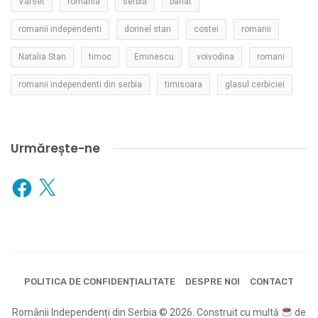
Varset
romania
serbia
banat
romanii independenti
dorinel stan
costei
romanii
Natalia Stan
timoc
Eminescu
voivodina
romani
romanii independenti din serbia
timisoara
glasul cerbiciei
Urmărește-ne
Facebook
X
POLITICA DE CONFIDENȚIALITATE
DESPRE NOI
CONTACT
Românii Independenți din Serbia © 2026. Construit cu multă
de