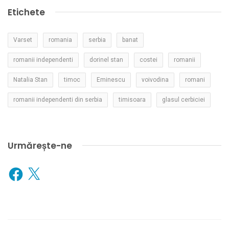
Etichete
Varset
romania
serbia
banat
romanii independenti
dorinel stan
costei
romanii
Natalia Stan
timoc
Eminescu
voivodina
romani
romanii independenti din serbia
timisoara
glasul cerbiciei
Urmărește-ne
Facebook
X