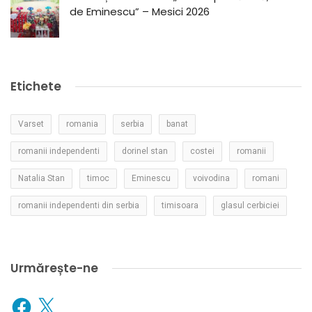
de Eminescu” – Mesici 2026
Etichete
Varset
romania
serbia
banat
romanii independenti
dorinel stan
costei
romanii
Natalia Stan
timoc
Eminescu
voivodina
romani
romanii independenti din serbia
timisoara
glasul cerbiciei
Urmărește-ne
Facebook
X