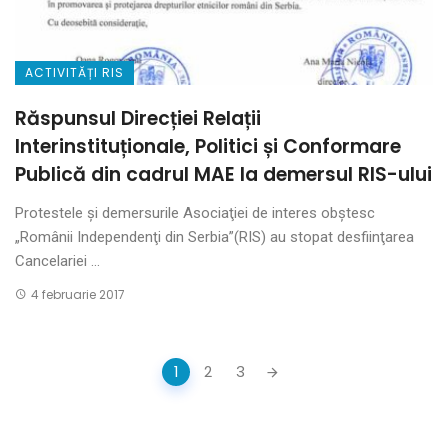
ACTIVITĂȚI RIS
Răspunsul Direcției Relații
Interinstituționale, Politici și Conformare
Publică din cadrul MAE la demersul RIS-ului
Protestele şi demersurile Asociaţiei de interes obştesc
„Românii Independenţi din Serbia”(RIS) au stopat desfiinţarea
Cancelariei ...
4 februarie 2017
Posts
1
2
3
navigation