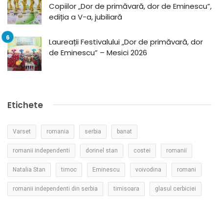
Copiilor „Dor de primăvară, dor de Eminescu”,
ediția a V-a, jubiliară
Laureații Festivalului „Dor de primăvară, dor
de Eminescu” – Mesici 2026
Etichete
Varset
romania
serbia
banat
romanii independenti
dorinel stan
costei
romanii
Natalia Stan
timoc
Eminescu
voivodina
romani
romanii independenti din serbia
timisoara
glasul cerbiciei