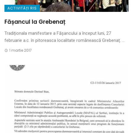
ACTIVITĂȚI RIS
Fășancul la Grebenaț
Tradiționala manifestare a Făşancului a început luni, 27
februarie a.c. în pitoreasca localitate românească Grebenaț. ...
1 martie 2017