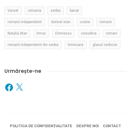
Varset
romania
serbia
banat
romanii independenti
dorinel stan
costei
romanii
Natalia Stan
timoc
Eminescu
voivodina
romani
romanii independenti din serbia
timisoara
glasul cerbiciei
Urmărește-ne
Facebook
X
POLITICA DE CONFIDENȚIALITATE
DESPRE NOI
CONTACT