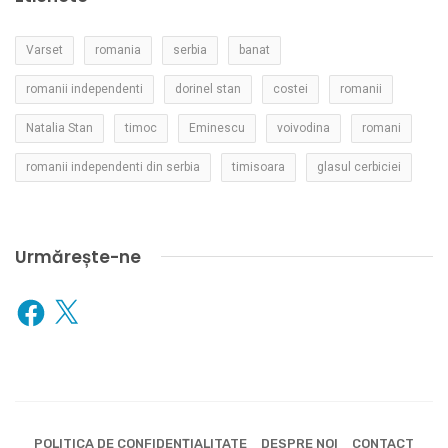
Varset
romania
serbia
banat
romanii independenti
dorinel stan
costei
romanii
Natalia Stan
timoc
Eminescu
voivodina
romani
romanii independenti din serbia
timisoara
glasul cerbiciei
Urmărește-ne
Facebook
X
POLITICA DE CONFIDENȚIALITATE
DESPRE NOI
CONTACT