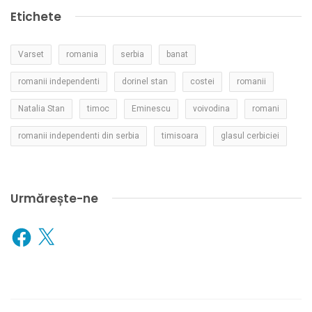
Etichete
Varset
romania
serbia
banat
romanii independenti
dorinel stan
costei
romanii
Natalia Stan
timoc
Eminescu
voivodina
romani
romanii independenti din serbia
timisoara
glasul cerbiciei
Urmărește-ne
Facebook
X