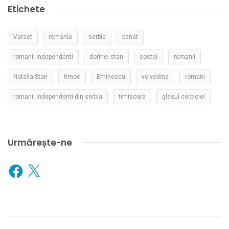
Etichete
Varset
romania
serbia
banat
romanii independenti
dorinel stan
costei
romanii
Natalia Stan
timoc
Eminescu
voivodina
romani
romanii independenti din serbia
timisoara
glasul cerbiciei
Urmărește-ne
Facebook
X