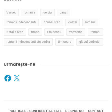
Varset
romania
serbia
banat
romanii independenti
dorinel stan
costei
romanii
Natalia Stan
timoc
Eminescu
voivodina
romani
romanii independenti din serbia
timisoara
glasul cerbiciei
Urmărește-ne
Facebook
X
POLITICA DE CONFIDENȚIALITATE
DESPRE NOI
CONTACT