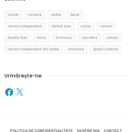
Varset
romania
serbia
banat
romanii independenti
dorinel stan
costei
romanii
Natalia Stan
timoc
Eminescu
voivodina
romani
romanii independenti din serbia
timisoara
glasul cerbiciei
Urmărește-ne
Facebook
X
POLITICA DE CONFIDENȚIALITATE
DESPRE NOI
CONTACT