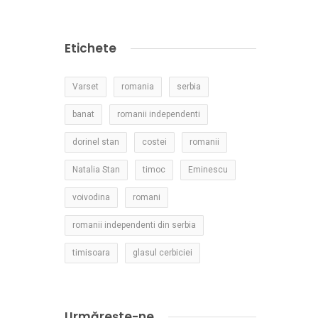
Etichete
Varset
romania
serbia
banat
romanii independenti
dorinel stan
costei
romanii
Natalia Stan
timoc
Eminescu
voivodina
romani
romanii independenti din serbia
timisoara
glasul cerbiciei
Urmărește-ne