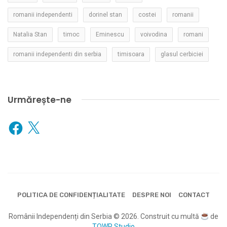
romanii independenti
dorinel stan
costei
romanii
Natalia Stan
timoc
Eminescu
voivodina
romani
romanii independenti din serbia
timisoara
glasul cerbiciei
Urmărește-ne
Facebook
X
POLITICA DE CONFIDENȚIALITATE
DESPRE NOI
CONTACT
Românii Independenți din Serbia © 2026. Construit cu multă
de
TOWR Studio