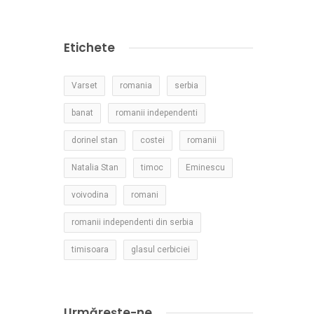
Etichete
Varset
romania
serbia
banat
romanii independenti
dorinel stan
costei
romanii
Natalia Stan
timoc
Eminescu
voivodina
romani
romanii independenti din serbia
timisoara
glasul cerbiciei
Urmărește-ne