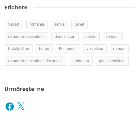
Etichete
Varset
romania
serbia
banat
romanii independenti
dorinel stan
costei
romanii
Natalia Stan
timoc
Eminescu
voivodina
romani
romanii independenti din serbia
timisoara
glasul cerbiciei
Urmărește-ne
Facebook
X