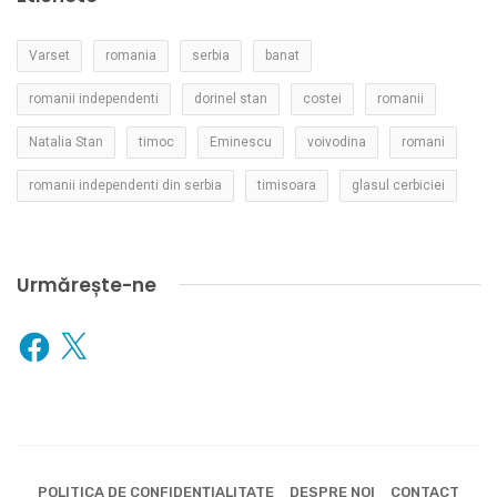
Varset
romania
serbia
banat
romanii independenti
dorinel stan
costei
romanii
Natalia Stan
timoc
Eminescu
voivodina
romani
romanii independenti din serbia
timisoara
glasul cerbiciei
Urmărește-ne
Facebook
X
POLITICA DE CONFIDENȚIALITATE
DESPRE NOI
CONTACT