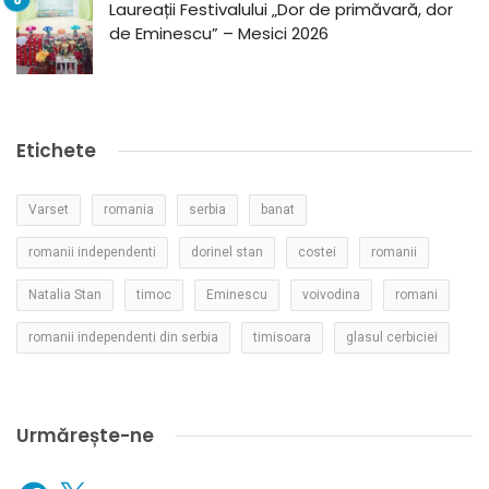
Laureații Festivalului „Dor de primăvară, dor
de Eminescu” – Mesici 2026
Etichete
Varset
romania
serbia
banat
romanii independenti
dorinel stan
costei
romanii
Natalia Stan
timoc
Eminescu
voivodina
romani
romanii independenti din serbia
timisoara
glasul cerbiciei
Urmărește-ne
Facebook
X