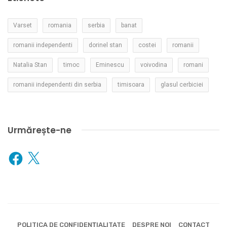
Varset
romania
serbia
banat
romanii independenti
dorinel stan
costei
romanii
Natalia Stan
timoc
Eminescu
voivodina
romani
romanii independenti din serbia
timisoara
glasul cerbiciei
Urmărește-ne
Facebook
X
POLITICA DE CONFIDENȚIALITATE
DESPRE NOI
CONTACT