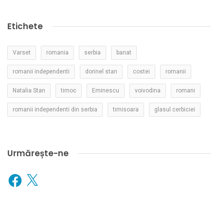
Etichete
Varset
romania
serbia
banat
romanii independenti
dorinel stan
costei
romanii
Natalia Stan
timoc
Eminescu
voivodina
romani
romanii independenti din serbia
timisoara
glasul cerbiciei
Urmărește-ne
Facebook
X