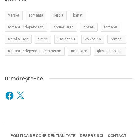
Varset
romania
serbia
banat
romanii independenti
dorinel stan
costei
romanii
Natalia Stan
timoc
Eminescu
voivodina
romani
romanii independenti din serbia
timisoara
glasul cerbiciei
Urmărește-ne
Facebook
X
POLITICA DE CONFIDENȚIALITATE
DESPRE NOI
CONTACT