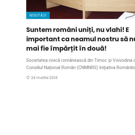
NOUTĂȚI
Suntem români uniți, nu vlahi! E
important ca neamul nostru să n
mai fie împărțit în două!
Societatea civică românească din Timoc și Voivodina c
Consiliul Național Român (CNMNRS) Inițiativa Românilor 
24 martie 2014