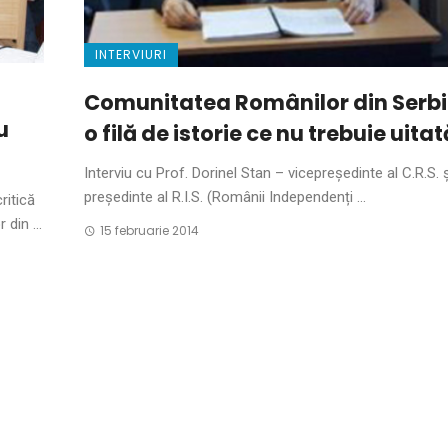
INTERVIURI
Comunitatea Românilor din Serbi
u
o filă de istorie ce nu trebuie uitat
Interviu cu Prof. Dorinel Stan – vicepreședinte al C.R.S. ș
președinte al R.I.S. (Românii Independenți ...
ritică
din ...
15 februarie 2014