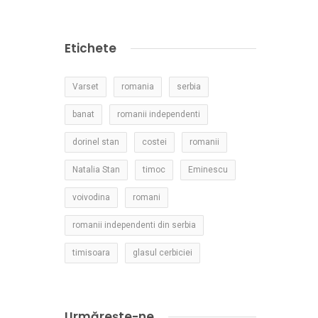
Etichete
Varset
romania
serbia
banat
romanii independenti
dorinel stan
costei
romanii
Natalia Stan
timoc
Eminescu
voivodina
romani
romanii independenti din serbia
timisoara
glasul cerbiciei
Urmărește-ne