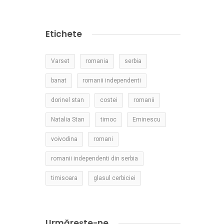
Etichete
Varset
romania
serbia
banat
romanii independenti
dorinel stan
costei
romanii
Natalia Stan
timoc
Eminescu
voivodina
romani
romanii independenti din serbia
timisoara
glasul cerbiciei
Urmărește-ne