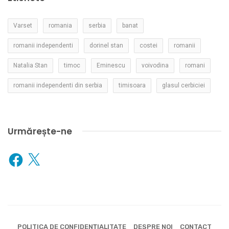
Varset
romania
serbia
banat
romanii independenti
dorinel stan
costei
romanii
Natalia Stan
timoc
Eminescu
voivodina
romani
romanii independenti din serbia
timisoara
glasul cerbiciei
Urmărește-ne
Facebook
X
POLITICA DE CONFIDENȚIALITATE
DESPRE NOI
CONTACT