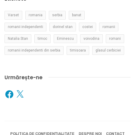
Varset
romania
serbia
banat
romanii independenti
dorinel stan
costei
romanii
Natalia Stan
timoc
Eminescu
voivodina
romani
romanii independenti din serbia
timisoara
glasul cerbiciei
Urmărește-ne
Facebook
X
POLITICA DE CONFIDENȚIALITATE
DESPRE NOI
CONTACT