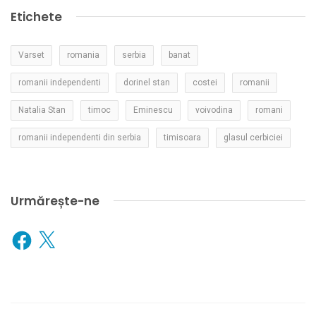
Etichete
Varset
romania
serbia
banat
romanii independenti
dorinel stan
costei
romanii
Natalia Stan
timoc
Eminescu
voivodina
romani
romanii independenti din serbia
timisoara
glasul cerbiciei
Urmărește-ne
Facebook
X