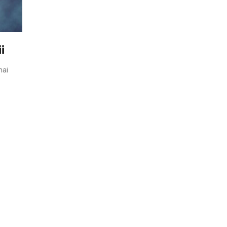
i
mai