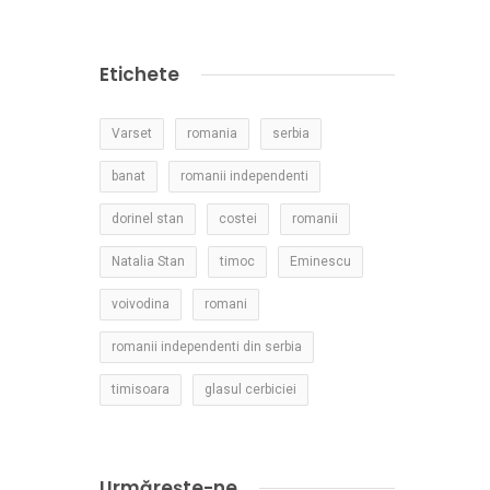
Etichete
Varset
romania
serbia
banat
romanii independenti
dorinel stan
costei
romanii
Natalia Stan
timoc
Eminescu
voivodina
romani
romanii independenti din serbia
timisoara
glasul cerbiciei
Urmărește-ne