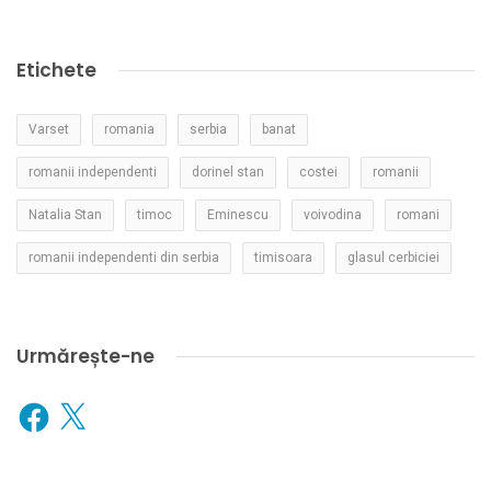
Etichete
Varset
romania
serbia
banat
romanii independenti
dorinel stan
costei
romanii
Natalia Stan
timoc
Eminescu
voivodina
romani
romanii independenti din serbia
timisoara
glasul cerbiciei
Urmărește-ne
Facebook
X