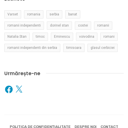
Varset
romania
serbia
banat
romanii independenti
dorinel stan
costei
romanii
Natalia Stan
timoc
Eminescu
voivodina
romani
romanii independenti din serbia
timisoara
glasul cerbiciei
Urmărește-ne
Facebook
X
POLITICA DE CONFIDENȚIALITATE
DESPRE NOI
CONTACT