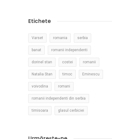
Etichete
Varset
romania
serbia
banat
romanii independenti
dorinel stan
costei
romanii
Natalia Stan
timoc
Eminescu
voivodina
romani
romanii independenti din serbia
timisoara
glasul cerbiciei
Urmărește-ne