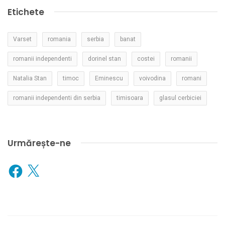
Etichete
Varset
romania
serbia
banat
romanii independenti
dorinel stan
costei
romanii
Natalia Stan
timoc
Eminescu
voivodina
romani
romanii independenti din serbia
timisoara
glasul cerbiciei
Urmărește-ne
Facebook
X