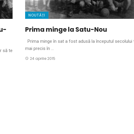
NOUTĂȚI
u-
Prima minge la Satu-Nou
Prima minge în sat a fost adusă la începutul secolului 
mai precis în ...
r să te
24 aprilie 2015