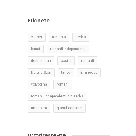
Etichete
Varset
romania
serbia
banat
romanii independenti
dorinel stan
costei
romanii
Natalia Stan
timoc
Eminescu
voivodina
romani
romanii independenti din serbia
timisoara
glasul cerbiciei
Urmărește-ne