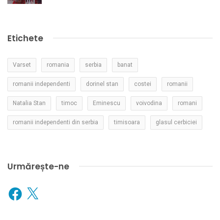
Etichete
Varset
romania
serbia
banat
romanii independenti
dorinel stan
costei
romanii
Natalia Stan
timoc
Eminescu
voivodina
romani
romanii independenti din serbia
timisoara
glasul cerbiciei
Urmărește-ne
Facebook
X