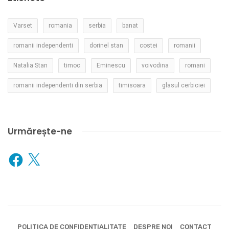
Varset
romania
serbia
banat
romanii independenti
dorinel stan
costei
romanii
Natalia Stan
timoc
Eminescu
voivodina
romani
romanii independenti din serbia
timisoara
glasul cerbiciei
Urmărește-ne
Facebook
X
POLITICA DE CONFIDENȚIALITATE
DESPRE NOI
CONTACT