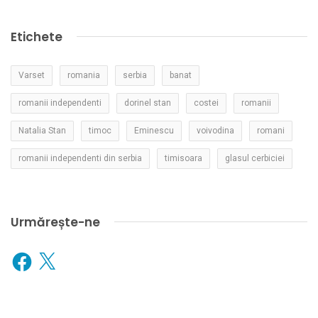
Etichete
Varset
romania
serbia
banat
romanii independenti
dorinel stan
costei
romanii
Natalia Stan
timoc
Eminescu
voivodina
romani
romanii independenti din serbia
timisoara
glasul cerbiciei
Urmărește-ne
Facebook
X